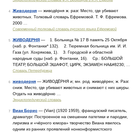
Энциклопедический словарь Ф.А. Брокгауза и И.А. Ефрона
Живодерня
— живодёрня ж. разг. Место, где убивают
4
животных. Толковый словарь Ефремовой. Т. Ф. Ефремова.
2000 …
Современный толковый словарь русского языка Ефремовой
ЖИВОДЕРНЯ
— 1. Больница № 17 В память 25 Октября
5
(наб. р. Фонтанки* 132). 2. Тюремная больница им. И. И.
Газа (ул. Хохрякова, 1). 3. Городской и областной
народные суды (наб. р. Фонтанки, 16). Ср.: БОЛЬШОЙ
ТЕАТР, БОЛЬШОЙ ЭШАФОТ, ЦИРК, ЭКЗАМЕН НА&#8230; …
Словарь Петербуржца
живодерня
— ЖИВОДЁРНЯ и; мн. род. живодёрен; ж. Разг.
6
сниж. Место, где убивают животных и снимают с них шкуры.
Отдать на живодёрню …
Энциклопедический словарь
Виан Борис
— (Vian) (1920 1959), французский писатель,
7
драматург. Построенное на смешении патетики и пародии,
лиризма и «чёрного юмора» творчество Виана явилось
одним из ранних проявлений нонконформистского