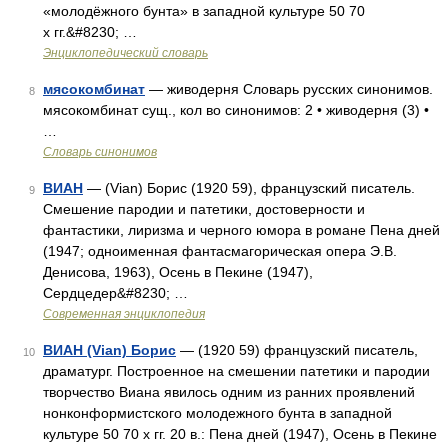
«молодёжного бунта» в западной культуре 50 70
х гг.&#8230; …
Энциклопедический словарь
мясокомбинат
— живодерня Словарь русских синонимов.
8
мясокомбинат сущ., кол во синонимов: 2 • живодерня (3) •
…
Словарь синонимов
ВИАН
— (Vian) Борис (1920 59), французский писатель.
9
Смешение пародии и патетики, достоверности и
фантастики, лиризма и черного юмора в романе Пена дней
(1947; одноименная фантасмагорическая опера Э.В.
Денисова, 1963), Осень в Пекине (1947),
Сердцедер&#8230; …
Современная энциклопедия
ВИАН (Vian) Борис
— (1920 59) французский писатель,
10
драматург. Построенное на смешении патетики и пародии
творчество Виана явилось одним из ранних проявлений
нонконформистского молодежного бунта в западной
культуре 50 70 х гг. 20 в.: Пена дней (1947), Осень в Пекине