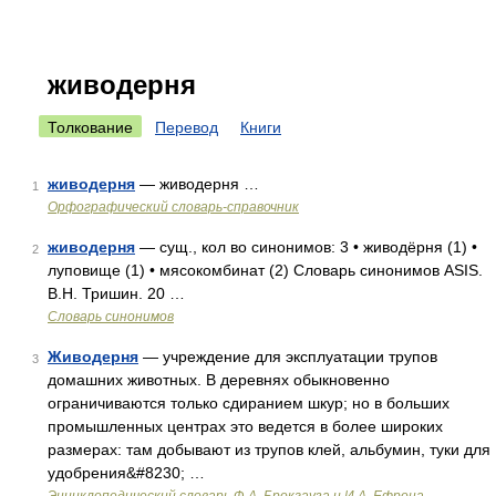
живодерня
Толкование
Перевод
Книги
живодерня
— живодерня …
1
Орфографический словарь-справочник
живодерня
— сущ., кол во синонимов: 3 • живодёрня (1) •
2
луповище (1) • мясокомбинат (2) Словарь синонимов ASIS.
В.Н. Тришин. 20 …
Словарь синонимов
Живодерня
— учреждение для эксплуатации трупов
3
домашних животных. В деревнях обыкновенно
ограничиваются только сдиранием шкур; но в больших
промышленных центрах это ведется в более широких
размерах: там добывают из трупов клей, альбумин, туки для
удобрения&#8230; …